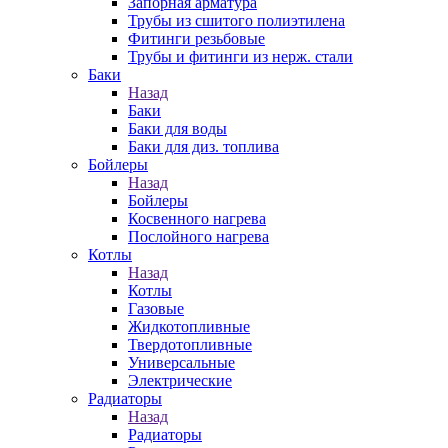
Запорная арматура
Трубы из сшитого полиэтилена
Фитинги резьбовые
Трубы и фитинги из нерж. стали
Баки
Назад
Баки
Баки для воды
Баки для диз. топлива
Бойлеры
Назад
Бойлеры
Косвенного нагрева
Послойного нагрева
Котлы
Назад
Котлы
Газовые
Жидкотопливные
Твердотопливные
Универсальные
Электрические
Радиаторы
Назад
Радиаторы