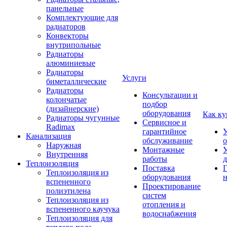
панельные
Комплектующие для
радиаторов
Конвекторы
внутрипольные
Радиаторы
алюминиевые
Радиаторы
Услуги
биметаллические
Радиаторы
Консультации и
колончатые
подбор
(дизайнерские)
оборудования
Как ку
Радиаторы чугунные
Сервисное и
Radimax
гарантийное
У
Канализация
обслуживание
Наружная
Монтажные
У
Внутренняя
работы
д
Теплоизоляция
Поставка
Г
Теплоизоляция из
оборудования
н
вспененного
Проектирование
полиэтилена
систем
Теплоизоляция из
отопления и
вспененного каучука
водоснабжения
Теплоизоляция для