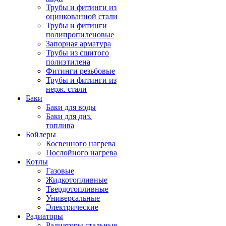
Трубы и фитинги из
оцинкованной стали
Трубы и фитинги
полипропиленовые
Запорная арматура
Трубы из сшитого
полиэтилена
Фитинги резьбовые
Трубы и фитинги из
нерж. стали
Баки
Баки для воды
Баки для диз.
топлива
Бойлеры
Косвенного нагрева
Послойного нагрева
Котлы
Газовые
Жидкотопливные
Твердотопливные
Универсальные
Электрические
Радиаторы
Радиаторы стальные,