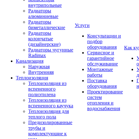
внутрипольные
Радиаторы
алюминиевые
Радиаторы
Услуги
биметаллические
Радиаторы
Консультации и
колончатые
подбор
(дизайнерские)
оборудования
Как ку
Радиаторы чугунные
Сервисное и
Radimax
гарантийное
У
Канализация
обслуживание
Наружная
Монтажные
У
Внутренняя
работы
д
Теплоизоляция
Поставка
Г
Теплоизоляция из
оборудования
н
вспененного
Проектирование
полиэтилена
систем
Теплоизоляция из
отопления и
вспененного каучука
водоснабжения
Теплоизоляция для
теплого пола
Предизолированные
трубы и
комплектующие к