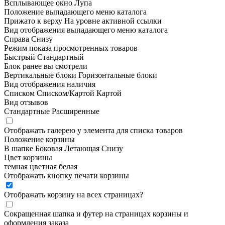
Всплывающее окно
Лупа
Положение выпадающего меню каталога
Прижато к верху
На уровне активной ссылки
Вид отображения выпадающего меню каталога
Справа
Снизу
Режим показа просмотренных товаров
Быстрый
Стандартный
Блок ранее вы смотрели
Вертикальные блоки
Горизонтальные блоки
Вид отображения наличия
Списком
Списком/Картой
Картой
Вид отзывов
Стандартные
Расширенные
Отображать галерею у элемента для списка товаров
Положение корзины
В шапке
Боковая
Летающая
Снизу
Цвет корзины
темная
цветная
белая
Отображать кнопку печати корзины
Отображать корзину на всех страницах
?
Сокращенная шапка и футер на страницах корзины и
оформления заказа