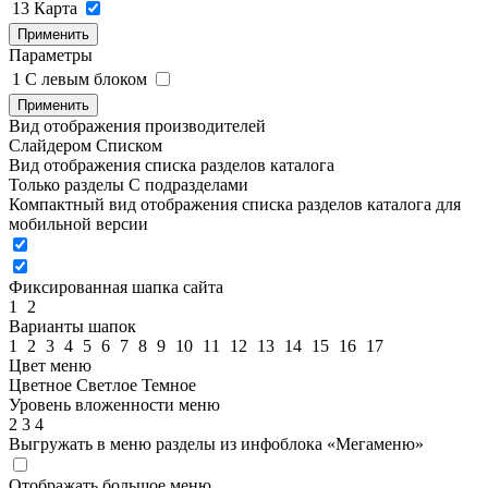
13
Карта
Применить
Параметры
1
C левым блоком
Применить
Вид отображения производителей
Слайдером
Списком
Вид отображения списка разделов каталога
Только разделы
С подразделами
Компактный вид отображения списка разделов каталога для
мобильной версии
Фиксированная шапка сайта
1
2
Варианты шапок
1
2
3
4
5
6
7
8
9
10
11
12
13
14
15
16
17
Цвет меню
Цветное
Светлое
Темное
Уровень вложенности меню
2
3
4
Выгружать в меню разделы из инфоблока «Мегаменю»
Отображать большое меню