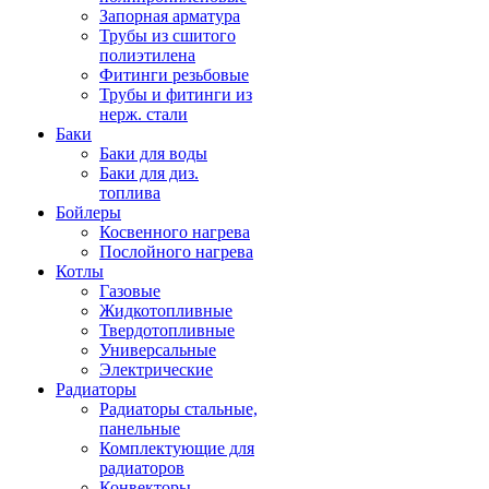
Запорная арматура
Трубы из сшитого
полиэтилена
Фитинги резьбовые
Трубы и фитинги из
нерж. стали
Баки
Баки для воды
Баки для диз.
топлива
Бойлеры
Косвенного нагрева
Послойного нагрева
Котлы
Газовые
Жидкотопливные
Твердотопливные
Универсальные
Электрические
Радиаторы
Радиаторы стальные,
панельные
Комплектующие для
радиаторов
Конвекторы