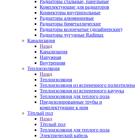
Радиаторы стальные, панельные
Комплектующие для радиаторов
Конвекторы внутрипольные
Радиаторы алюминиевые
Радиаторы биметаллические
Радиаторы колончатые (дизайнерские)
Радиаторы чугунные Radimax
Канализация
Назад
Канализация
Наружная
Внутренняя
Теплоизоляция
Назад
Теплоизоляция
Теплоизоляция из вспененного полиэтилена
Теплоизоляция из вспененного каучука
Теплоизоляция для теплого пола
Предизолированные трубы и
комплектующие к ним
Тёплый пол
Назад
Тёплый пол
Теплоизоляция для теплого пола
Электрический кабель