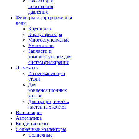
Насосы для
повышения
давления
Фильтры и картриджи для
воды
Картриджи
Корпус фильтра
Многоступенчатые
Умягчители
Запчасти и
комплектующие для
систем фильтрации
Дымоходы
Из нержавеющей
стали
Для
конденсационных
котлов
Для традиционных
настенных котлов
Вентиляция
Автоматика
Кондиционеры
Солнечные коллекторы
Солнечные