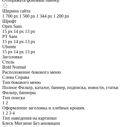
Отображать фоновый баннер
Ширина сайта
1 700 px
1 500 px
1 344 px
1 200 px
Шрифт
Open Sans
15 px
14 px
13 px
PT Sans
15 px
14 px
13 px
Ubuntu
15 px
14 px
13 px
Заголовки
Стиль
Bold
Normal
Расположение бокового меню
Слева
Справа
Тип бокового меню
Полное
Фильтр, каталог, баннер, подписка, новости, статьи
Фильтр, баннеры
Тип поиска
1
2
Оформление заголовка и хлебных крошек
1
2
3
4
Тип наведения на картинки
Блеск
Мигание
Без анимации