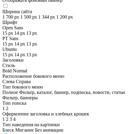
Отображать фоновый баннер
Ширина сайта
1 700 px
1 500 px
1 344 px
1 200 px
Шрифт
Open Sans
15 px
14 px
13 px
PT Sans
15 px
14 px
13 px
Ubuntu
15 px
14 px
13 px
Заголовки
Стиль
Bold
Normal
Расположение бокового меню
Слева
Справа
Тип бокового меню
Полное
Фильтр, каталог, баннер, подписка, новости, статьи
Фильтр, баннеры
Тип поиска
1
2
Оформление заголовка и хлебных крошек
1
2
3
4
Тип наведения на картинки
Блеск
Мигание
Без анимации