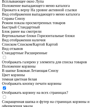
Всплывающее окно
Лупа
Положение выпадающего меню каталога
Прижато к верху
На уровне активной ссылки
Вид отображения выпадающего меню каталога
Справа
Снизу
Режим показа просмотренных товаров
Быстрый
Стандартный
Блок ранее вы смотрели
Вертикальные блоки
Горизонтальные блоки
Вид отображения наличия
Списком
Списком/Картой
Картой
Вид отзывов
Стандартные
Расширенные
Отображать галерею у элемента для списка товаров
Положение корзины
В шапке
Боковая
Летающая
Снизу
Цвет корзины
темная
цветная
белая
Отображать кнопку печати корзины
Отображать корзину на всех страницах
?
Сокращенная шапка и футер на страницах корзины и
оформления заказа