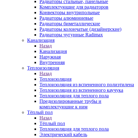
Радиаторы стальные, панельные
Комплектующие для радиаторов
Конвекторы внутрипольные
Радиаторы алюминиевые
Радиаторы биметаллические
Радиаторы колончатые (дизайнерские)
Радиаторы чугунные Radimax
Канализация
Назад
Канализация
Наружная
Внутренняя
Теплоизоляция
Назад
Теплоизоляция
Теплоизоляция из вспененного полиэтилена
Теплоизоляция из вспененного каучука
Теплоизоляция для теплого пола
Предизолированные трубы и
комплектующие к ним
Тёплый пол
Назад
Тёплый пол
Теплоизоляция для теплого пола
Электрический кабель