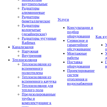
внутрипольные
Радиаторы
алюминиевые
Радиаторы
Услуги
биметаллические
Радиаторы
Консультации и
колончатые
подбор
(дизайнерские)
оборудования
Как ку
Радиаторы чугунные
Сервисное и
Radimax
гарантийное
У
Канализация
обслуживание
Наружная
Монтажные
У
Внутренняя
работы
д
Теплоизоляция
Поставка
Г
Теплоизоляция из
оборудования
н
вспененного
Проектирование
полиэтилена
систем
Теплоизоляция из
отопления и
вспененного каучука
водоснабжения
Теплоизоляция для
теплого пола
Предизолированные
трубы и
комплектующие к