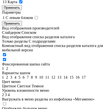
13
Карта
Применить
Параметры
1
C левым блоком
Применить
Вид отображения производителей
Слайдером
Списком
Вид отображения списка разделов каталога
Только разделы
С подразделами
Компактный вид отображения списка разделов каталога для
мобильной версии
Фиксированная шапка сайта
1
2
Варианты шапок
1
2
3
4
5
6
7
8
9
10
11
12
13
14
15
16
17
Цвет меню
Цветное
Светлое
Темное
Уровень вложенности меню
2
3
4
Выгружать в меню разделы из инфоблока «Мегаменю»
Отображать большое меню