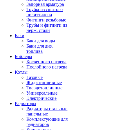
Запорная арматура
Трубы из сшитого
полиэтилена
Фитинги резьбовые
Трубы и фитинги из
нерж. стали
Баки
Баки для воды
Баки для диз.
топлива
Бойлеры
Косвенного нагрева
Послойного нагрева
Котлы
Газовые
Жидкотопливные
Твердотопливные
Универсальные
Электрические
Радиаторы
Радиаторы стальные,
панельные
Комплектующие для
радиаторов
Конвекторы