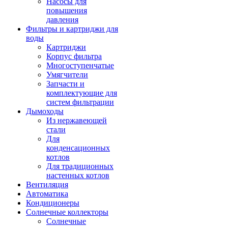
Насосы для
повышения
давления
Фильтры и картриджи для
воды
Картриджи
Корпус фильтра
Многоступенчатые
Умягчители
Запчасти и
комплектующие для
систем фильтрации
Дымоходы
Из нержавеющей
стали
Для
конденсационных
котлов
Для традиционных
настенных котлов
Вентиляция
Автоматика
Кондиционеры
Солнечные коллекторы
Солнечные