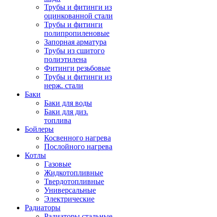
Трубы и фитинги из
оцинкованной стали
Трубы и фитинги
полипропиленовые
Запорная арматура
Трубы из сшитого
полиэтилена
Фитинги резьбовые
Трубы и фитинги из
нерж. стали
Баки
Баки для воды
Баки для диз.
топлива
Бойлеры
Косвенного нагрева
Послойного нагрева
Котлы
Газовые
Жидкотопливные
Твердотопливные
Универсальные
Электрические
Радиаторы
Радиаторы стальные,