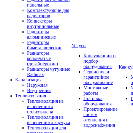
панельные
Комплектующие для
радиаторов
Конвекторы
внутрипольные
Радиаторы
алюминиевые
Радиаторы
Услуги
биметаллические
Радиаторы
Консультации и
колончатые
подбор
(дизайнерские)
оборудования
Как ку
Радиаторы чугунные
Сервисное и
Radimax
гарантийное
У
Канализация
обслуживание
Наружная
Монтажные
У
Внутренняя
работы
д
Теплоизоляция
Поставка
Г
Теплоизоляция из
оборудования
н
вспененного
Проектирование
полиэтилена
систем
Теплоизоляция из
отопления и
вспененного каучука
водоснабжения
Теплоизоляция для