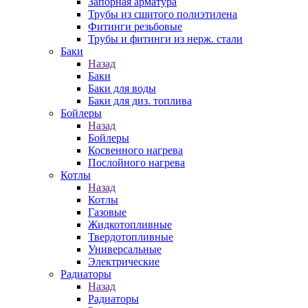
Запорная арматура
Трубы из сшитого полиэтилена
Фитинги резьбовые
Трубы и фитинги из нерж. стали
Баки
Назад
Баки
Баки для воды
Баки для диз. топлива
Бойлеры
Назад
Бойлеры
Косвенного нагрева
Послойного нагрева
Котлы
Назад
Котлы
Газовые
Жидкотопливные
Твердотопливные
Универсальные
Электрические
Радиаторы
Назад
Радиаторы