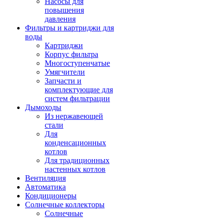
Насосы для
повышения
давления
Фильтры и картриджи для
воды
Картриджи
Корпус фильтра
Многоступенчатые
Умягчители
Запчасти и
комплектующие для
систем фильтрации
Дымоходы
Из нержавеющей
стали
Для
конденсационных
котлов
Для традиционных
настенных котлов
Вентиляция
Автоматика
Кондиционеры
Солнечные коллекторы
Солнечные