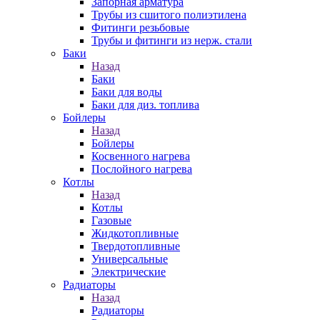
Запорная арматура
Трубы из сшитого полиэтилена
Фитинги резьбовые
Трубы и фитинги из нерж. стали
Баки
Назад
Баки
Баки для воды
Баки для диз. топлива
Бойлеры
Назад
Бойлеры
Косвенного нагрева
Послойного нагрева
Котлы
Назад
Котлы
Газовые
Жидкотопливные
Твердотопливные
Универсальные
Электрические
Радиаторы
Назад
Радиаторы