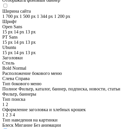
Отображать фоновый баннер
Ширина сайта
1 700 px
1 500 px
1 344 px
1 200 px
Шрифт
Open Sans
15 px
14 px
13 px
PT Sans
15 px
14 px
13 px
Ubuntu
15 px
14 px
13 px
Заголовки
Стиль
Bold
Normal
Расположение бокового меню
Слева
Справа
Тип бокового меню
Полное
Фильтр, каталог, баннер, подписка, новости, статьи
Фильтр, баннеры
Тип поиска
1
2
Оформление заголовка и хлебных крошек
1
2
3
4
Тип наведения на картинки
Блеск
Мигание
Без анимации