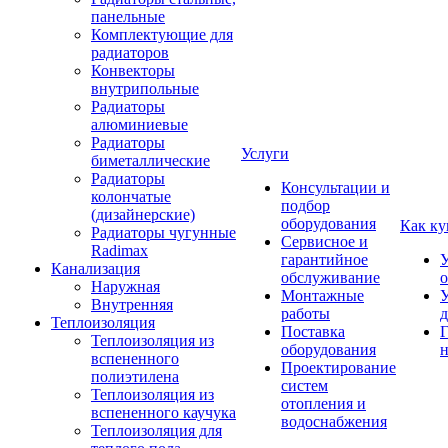
панельные
Комплектующие для
радиаторов
Конвекторы
внутрипольные
Радиаторы
алюминиевые
Радиаторы
Услуги
биметаллические
Радиаторы
Консультации и
колончатые
подбор
(дизайнерские)
оборудования
Как ку
Радиаторы чугунные
Сервисное и
Radimax
гарантийное
У
Канализация
обслуживание
Наружная
Монтажные
У
Внутренняя
работы
д
Теплоизоляция
Поставка
Г
Теплоизоляция из
оборудования
н
вспененного
Проектирование
полиэтилена
систем
Теплоизоляция из
отопления и
вспененного каучука
водоснабжения
Теплоизоляция для