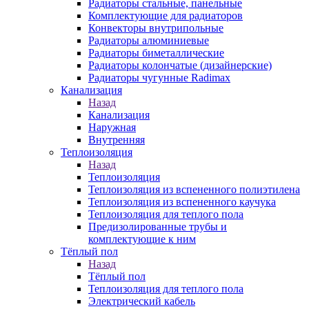
Радиаторы стальные, панельные
Комплектующие для радиаторов
Конвекторы внутрипольные
Радиаторы алюминиевые
Радиаторы биметаллические
Радиаторы колончатые (дизайнерские)
Радиаторы чугунные Radimax
Канализация
Назад
Канализация
Наружная
Внутренняя
Теплоизоляция
Назад
Теплоизоляция
Теплоизоляция из вспененного полиэтилена
Теплоизоляция из вспененного каучука
Теплоизоляция для теплого пола
Предизолированные трубы и
комплектующие к ним
Тёплый пол
Назад
Тёплый пол
Теплоизоляция для теплого пола
Электрический кабель