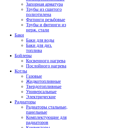
Запорная арматура
Трубы из сшитого
полиэтилена
Фитинги резьбовые
Трубы и фитинги из
нерж. стали
Баки
Баки для воды
Баки для диз.
топлива
Бойлеры
Косвенного нагрева
Послойного нагрева
Котлы
Газовые
Жидкотопливные
Твердотопливные
Универсальные
Электрические
Радиаторы
Радиаторы стальные,
панельные
Комплектующие для
радиаторов
Конвекторы