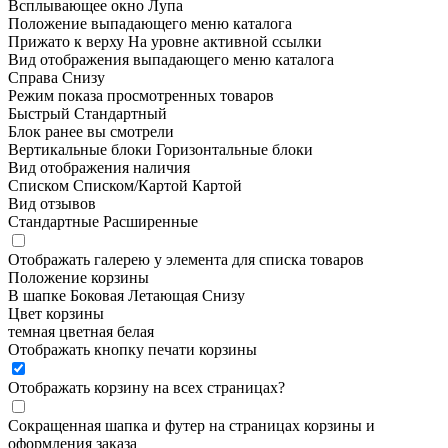
Всплывающее окно
Лупа
Положение выпадающего меню каталога
Прижато к верху
На уровне активной ссылки
Вид отображения выпадающего меню каталога
Справа
Снизу
Режим показа просмотренных товаров
Быстрый
Стандартный
Блок ранее вы смотрели
Вертикальные блоки
Горизонтальные блоки
Вид отображения наличия
Списком
Списком/Картой
Картой
Вид отзывов
Стандартные
Расширенные
Отображать галерею у элемента для списка товаров
Положение корзины
В шапке
Боковая
Летающая
Снизу
Цвет корзины
темная
цветная
белая
Отображать кнопку печати корзины
Отображать корзину на всех страницах
?
Сокращенная шапка и футер на страницах корзины и
оформления заказа