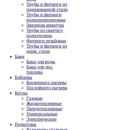
Трубы и фитинги из
оцинкованной стали
Трубы и фитинги
полипропиленовые
Запорная арматура
Трубы из сшитого
полиэтилена
Фитинги резьбовые
Трубы и фитинги из
нерж. стали
Баки
Баки для воды
Баки для диз.
топлива
Бойлеры
Косвенного нагрева
Послойного нагрева
Котлы
Газовые
Жидкотопливные
Твердотопливные
Универсальные
Электрические
Радиаторы
Радиаторы стальные,