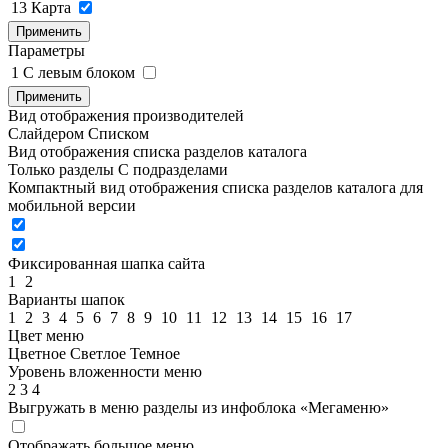
13
Карта
Применить
Параметры
1
C левым блоком
Применить
Вид отображения производителей
Слайдером
Списком
Вид отображения списка разделов каталога
Только разделы
С подразделами
Компактный вид отображения списка разделов каталога для
мобильной версии
Фиксированная шапка сайта
1
2
Варианты шапок
1
2
3
4
5
6
7
8
9
10
11
12
13
14
15
16
17
Цвет меню
Цветное
Светлое
Темное
Уровень вложенности меню
2
3
4
Выгружать в меню разделы из инфоблока «Мегаменю»
Отображать большое меню