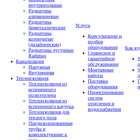
внутрипольные
Радиаторы
алюминиевые
Радиаторы
Услуги
биметаллические
Радиаторы
Консультации и
колончатые
подбор
(дизайнерские)
оборудования
Как ку
Радиаторы чугунные
Сервисное и
Radimax
гарантийное
У
Канализация
обслуживание
Наружная
Монтажные
У
Внутренняя
работы
д
Теплоизоляция
Поставка
Г
Теплоизоляция из
оборудования
н
вспененного
Проектирование
полиэтилена
систем
Теплоизоляция из
отопления и
вспененного каучука
водоснабжения
Теплоизоляция для
теплого пола
Предизолированные
трубы и
комплектующие к